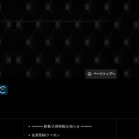
ページトップへ
====== 新着/入荷情報/お知らせ ======
会員登録/クーポン