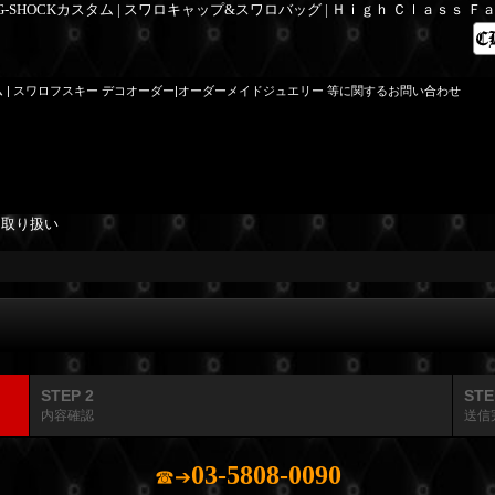
 G-SHOCKカスタム | スワロキャップ&スワロバッグ | Ｈｉｇｈ Ｃｌａｓｓ 
ム | スワロフスキー デコオーダー|オーダーメイドジュエリー 等に関するお問い合わせ
を取り扱い
STEP 2
STE
内容確認
送信
03-5808-0090
☎➔