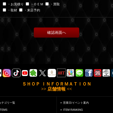
・お見積り
・ＯＥＭ
・買取
・取材
・来店予約
ＳＨＯＰ ＩＮＦＯＲＭＡＴＩＯＮ
>> 店舗情報 <<
カテゴリ一覧
営業日/イベント案内
ITEMS
ITEM RANKING