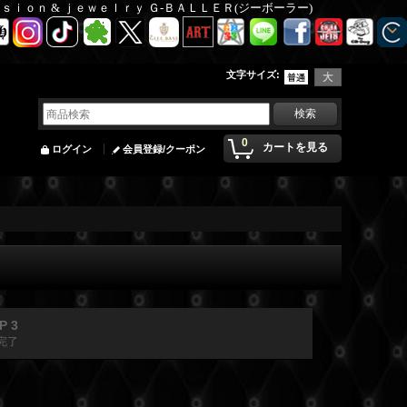
Ｆａｓｉｏｎ & ｊｅｗｅｌｒｙ Ｇ-ＢＡＬＬＥＲ(ジーボーラー)
文字サイズ
:
0
カートを見る
ログイン
会員登録/クーポン
P 3
完了