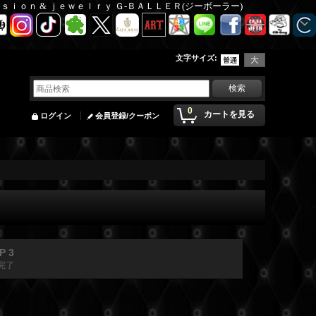
Ｆａｓｉｏｎ & ｊｅｗｅｌｒｙ Ｇ-ＢＡＬＬＥＲ(ジーボーラー)
文字サイズ
:
0
カートを見る
ログイン
会員登録/クーポン
P 3
完了