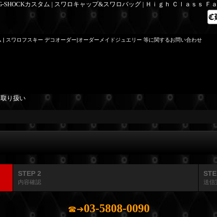
 G-SHOCKカスタム | スワロキャップ&スワロバッグ | Ｈｉｇｈ Ｃｌａｓｓ 
ム | スワロフスキー デコオーダー|オーダーメイドジュエリー 等に関するお問い合わせ
を取り扱い
STEP 2
STE
内容確認
送信
03-5808-0090
☎➔