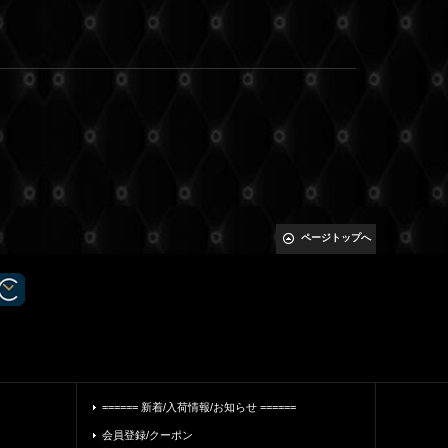
ページトップへ
====== 新着/入荷情報/お知らせ ======
会員登録/クーポン