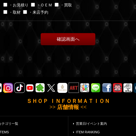
・お見積り
・ＯＥＭ
・買取
・取材
・来店予約
ＳＨＯＰ ＩＮＦＯＲＭＡＴＩＯＮ
>> 店舗情報 <<
カテゴリ一覧
営業日/イベント案内
ITEMS
ITEM RANKING