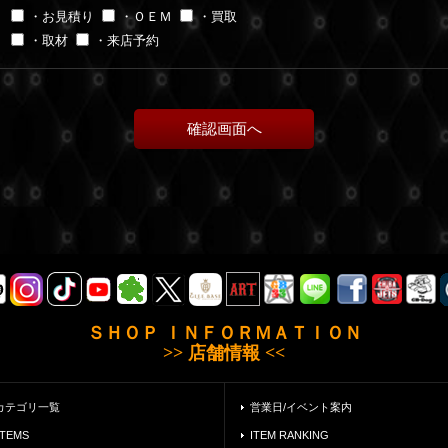
・お見積り
・ＯＥＭ
・買取
・取材
・来店予約
ＳＨＯＰ ＩＮＦＯＲＭＡＴＩＯＮ
>> 店舗情報 <<
カテゴリ一覧
営業日/イベント案内
ITEMS
ITEM RANKING