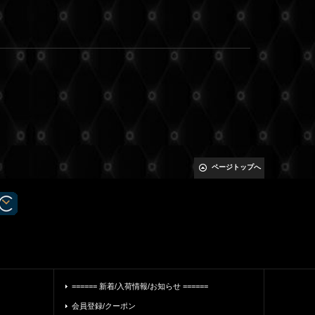
ページトップへ
====== 新着/入荷情報/お知らせ ======
会員登録/クーポン