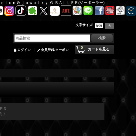
Ｆａｓｉｏｎ & ｊｅｗｅｌｒｙ Ｇ-ＢＡＬＬＥＲ(ジーボーラー)
文字サイズ
:
0
カートを見る
ログイン
会員登録/クーポン
P 3
完了