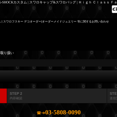
 G-SHOCKカスタム | スワロキャップ&スワロバッグ | Ｈｉｇｈ Ｃｌａｓｓ 
ム | スワロフスキー デコオーダー|オーダーメイドジュエリー 等に関するお問い合わせ
を取り扱い
STEP 2
STE
内容確認
送信
03-5808-0090
☎➔