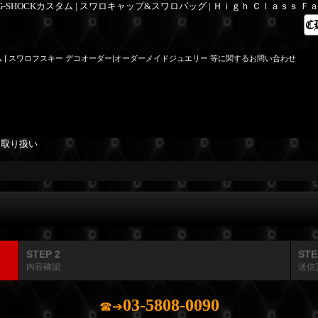
 G-SHOCKカスタム | スワロキャップ&スワロバッグ | Ｈｉｇｈ Ｃｌａｓｓ 
ム | スワロフスキー デコオーダー|オーダーメイドジュエリー 等に関するお問い合わせ
を取り扱い
STEP 2
STE
内容確認
送信
03-5808-0090
☎➔