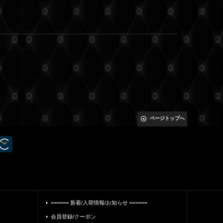
ページトップへ
====== 新着/入荷情報/お知らせ ======
会員登録/クーポン