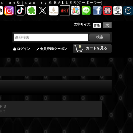
Ｆａｓｉｏｎ & ｊｅｗｅｌｒｙ Ｇ-ＢＡＬＬＥＲ(ジーボーラー)
文字サイズ
:
0
カートを見る
ログイン
会員登録/クーポン
P 3
完了