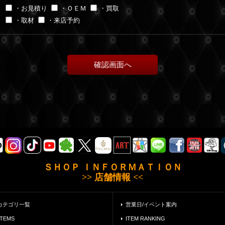
・お見積り
・ＯＥＭ
・買取
・取材
・来店予約
ＳＨＯＰ ＩＮＦＯＲＭＡＴＩＯＮ
>> 店舗情報 <<
カテゴリ一覧
営業日/イベント案内
ITEMS
ITEM RANKING