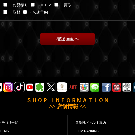
・お見積り
・ＯＥＭ
・買取
・取材
・来店予約
ＳＨＯＰ ＩＮＦＯＲＭＡＴＩＯＮ
>> 店舗情報 <<
カテゴリ一覧
営業日/イベント案内
ITEMS
ITEM RANKING