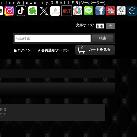
Ｆａｓｉｏｎ & ｊｅｗｅｌｒｙ Ｇ-ＢＡＬＬＥＲ(ジーボーラー)
文字サイズ
:
0
カートを見る
ログイン
会員登録/クーポン
P 3
完了