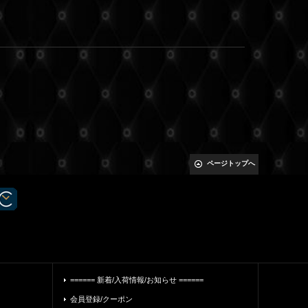
ページトップへ
====== 新着/入荷情報/お知らせ ======
会員登録/クーポン