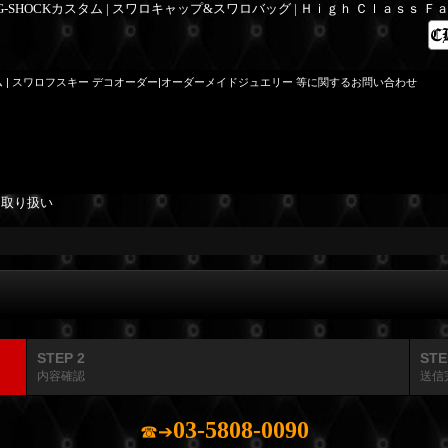
 G-SHOCKカスタム | スワロキャップ&スワロバッグ | Ｈｉｇｈ Ｃｌａｓｓ 
ム | スワロフスキー デコオーダー|オーダーメイドジュエリー 等に関するお問い合わせ
を取り扱い
STEP 2
STE
内容確認
送信
03-5808-0090
☎➔