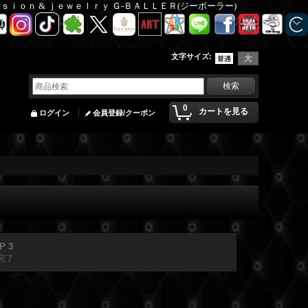
Ｆａｓｉｏｎ & ｊｅｗｅｌｒｙ Ｇ-ＢＡＬＬＥＲ(ジーボーラー)
文字サイズ
:
0
カートを見る
ログイン
会員登録/クーポン
P 3
完了