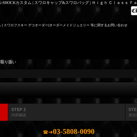
 G-SHOCKカスタム | スワロキャップ&スワロバッグ | Ｈｉｇｈ Ｃｌａｓｓ 
ム | スワロフスキー デコオーダー|オーダーメイドジュエリー 等に関するお問い合わせ
を取り扱い
STEP 2
STE
内容確認
送信
03-5808-0090
☎➔