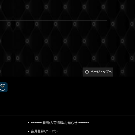
ページトップへ
====== 新着/入荷情報/お知らせ ======
会員登録/クーポン