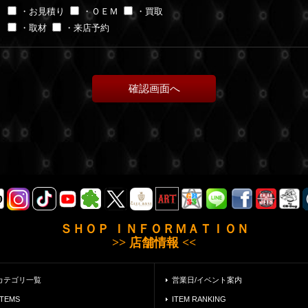
・お見積り
・ＯＥＭ
・買取
・取材
・来店予約
ＳＨＯＰ ＩＮＦＯＲＭＡＴＩＯＮ
>> 店舗情報 <<
カテゴリ一覧
営業日/イベント案内
ITEMS
ITEM RANKING