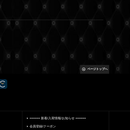
ページトップへ
====== 新着/入荷情報/お知らせ ======
会員登録/クーポン