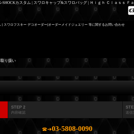
 G-SHOCKカスタム | スワロキャップ&スワロバッグ | Ｈｉｇｈ Ｃｌａｓｓ 
ム | スワロフスキー デコオーダー|オーダーメイドジュエリー 等に関するお問い合わせ
を取り扱い
STEP 2
STE
内容確認
送信
03-5808-0090
☎➔