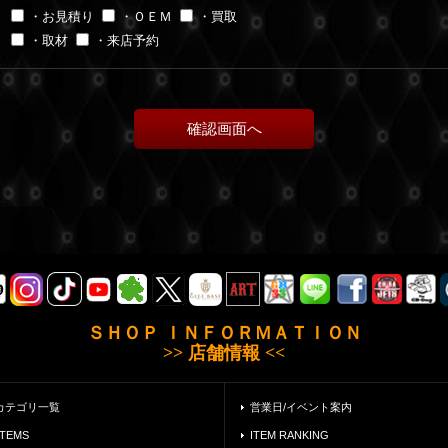
・お見積り
・ＯＥＭ
・買取
・取材
・来店予約
ＳＨＯＰ ＩＮＦＯＲＭＡＴＩＯＮ
>> 店舗情報 <<
カテゴリ一覧
営業日/イベント案内
ITEMS
ITEM RANKING