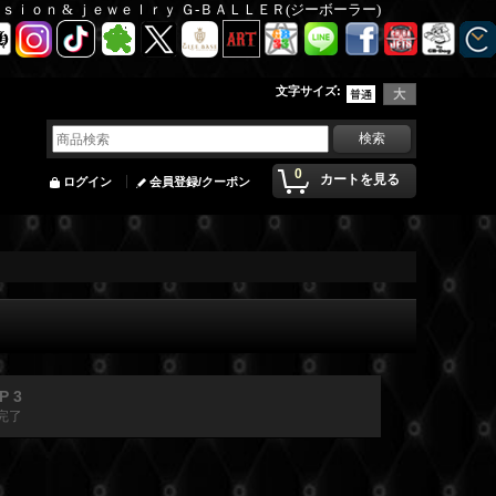
Ｆａｓｉｏｎ & ｊｅｗｅｌｒｙ Ｇ-ＢＡＬＬＥＲ(ジーボーラー)
文字サイズ
:
0
カートを見る
ログイン
会員登録/クーポン
P 3
完了