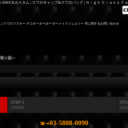
 G-SHOCKカスタム | スワロキャップ&スワロバッグ | Ｈｉｇｈ Ｃｌａｓｓ 
ム | スワロフスキー デコオーダー|オーダーメイドジュエリー 等に関するお問い合わせ
を取り扱い
STEP 2
STE
内容確認
送信
03-5808-0090
☎➔