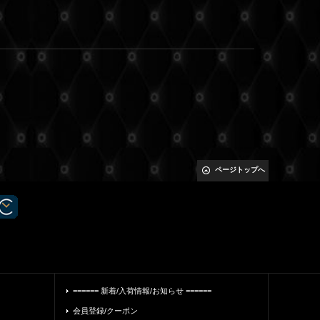
ページトップへ
====== 新着/入荷情報/お知らせ ======
会員登録/クーポン