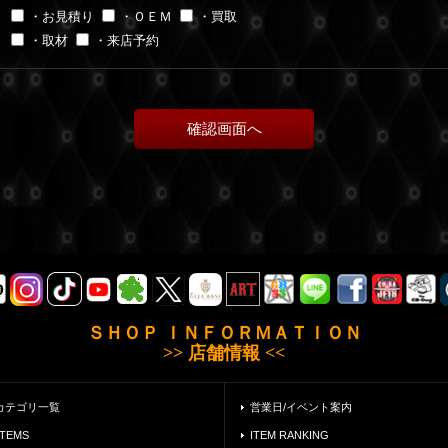
・お見積り
・ＯＥＭ
・買取
・取材
・来店予約
ＳＨＯＰ ＩＮＦＯＲＭＡＴＩＯＮ
>> 店舗情報 <<
カテゴリ一覧
営業日/イベント案内
ITEMS
ITEM RANKING