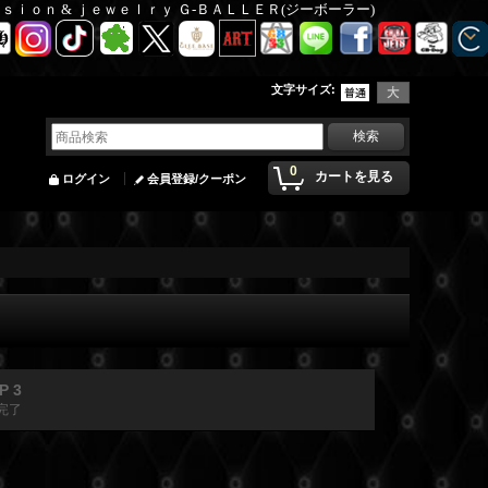
Ｆａｓｉｏｎ & ｊｅｗｅｌｒｙ Ｇ-ＢＡＬＬＥＲ(ジーボーラー)
文字サイズ
:
0
カートを見る
ログイン
会員登録/クーポン
P 3
完了