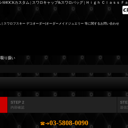
 G-SHOCKカスタム | スワロキャップ&スワロバッグ | Ｈｉｇｈ Ｃｌａｓｓ 
ム | スワロフスキー デコオーダー|オーダーメイドジュエリー 等に関するお問い合わせ
を取り扱い
STEP 2
STE
内容確認
送信
03-5808-0090
☎➔