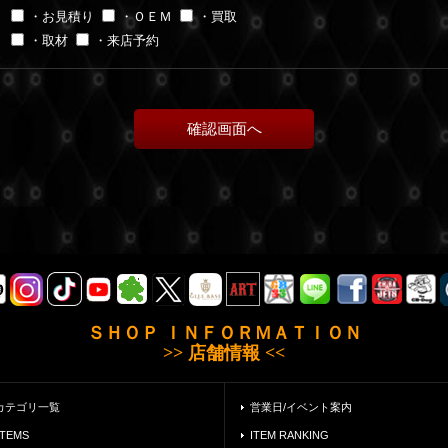
・お見積り
・ＯＥＭ
・買取
・取材
・来店予約
ＳＨＯＰ ＩＮＦＯＲＭＡＴＩＯＮ
>> 店舗情報 <<
カテゴリ一覧
営業日/イベント案内
ITEMS
ITEM RANKING