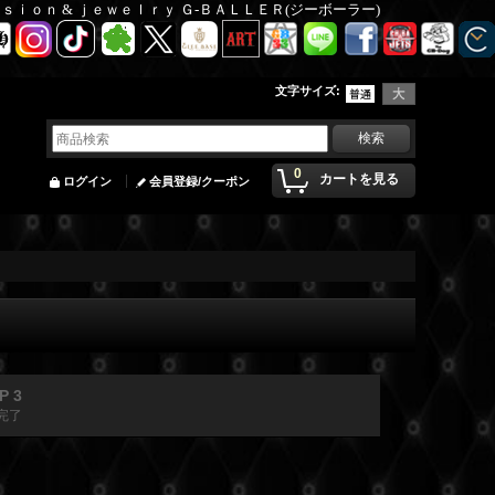
Ｆａｓｉｏｎ & ｊｅｗｅｌｒｙ Ｇ-ＢＡＬＬＥＲ(ジーボーラー)
文字サイズ
:
0
カートを見る
ログイン
会員登録/クーポン
P 3
完了