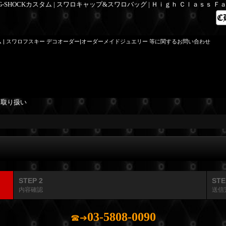
 G-SHOCKカスタム | スワロキャップ&スワロバッグ | Ｈｉｇｈ Ｃｌａｓｓ 
ム | スワロフスキー デコオーダー|オーダーメイドジュエリー 等に関するお問い合わせ
を取り扱い
STEP 2
STE
内容確認
送信
03-5808-0090
☎➔