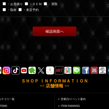
・お見積り
・ＯＥＭ
・買取
・取材
・来店予約
ＳＨＯＰ ＩＮＦＯＲＭＡＴＩＯＮ
>> 店舗情報 <<
カテゴリ一覧
営業日/イベント案内
ITEMS
ITEM RANKING