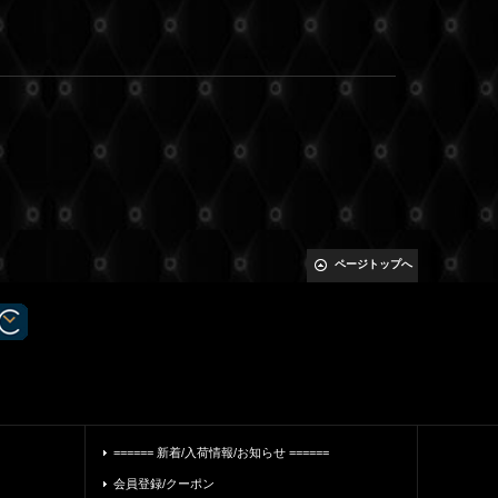
ページトップへ
====== 新着/入荷情報/お知らせ ======
会員登録/クーポン