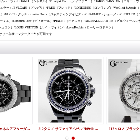
クロムハーツ）/CHANEL（シャネル）/Tiffany＆Co．（ティファニー）/HARRY WINSTON（ハリー・
ラー）/BVLGARI（ブルガリ）/FRED（フレッド）/LONEONES（ロンワンズ）/VanCleef＆Arpe
）/GUCCI（グッチ）/Justin Davis（ジャスティンデイビス）/CHAUMET（ショーメ）/CHOPARD（シ
ルティエ）/Christian Dior（ディオール）/PIAGET（ピアジェ）/BILLWALLLEATHER（ビルウォール
シュロン）/LOUIS VUITTON（ルイ・ヴィトン）/LoreeRodkin（ローリーロドキン）
サリー各種アフターダイヤが可能です。
J12クロノ H0940 シャネルアフターダイヤベゼル
J12クロノ サファイアベゼル H0940 シャネルアフターダイヤ