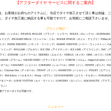
【アフターダイヤ サービスに関するご案内】
は、お客様がお持ちのアイテムに、当店でダイヤ加工させて頂く事は勿論、ご
上、ダイヤ加工後に納品する事も可能ですので、お気軽にご相談下さいませ。
・ブランド時計・
ANEL（シャネル）/FRANCK MULLER（フランク・ミュラー）/ROLEX（ロレックス）/AUDEMARS
ェイコブ）/RICHARD MILLE（リシャール・ミル）/ROGER DUBUIS（ロジェ・デュブイ）/Tiffan
ミス）/PATEK PHILIPPE（パテック・フィリップ）/HARRY WINSTON（ハリー・ウィンストン）/Car
ライトリング）/BVLGARI（ブルガリ）/ICE TEK（アイステック）/ICE LINK（アイスリンク）/IWC
エーダブルアイ）/ETENOIR（エテノワール）/HERMES（エルメス）/OMEGA（オメガ）/ORIS（オリス）/CU
RAHAM（グラハム）/GRAND SEIKO（グランドセイコー）/CORUM（コルム）/Jaeger-LeCoultre
リオール）/CHAUMET（ショーメ）/CHOPARD（ショパール）/SINN（ジン）/ZENITH（ゼニス）/TA
/Christian Dior（ディオール）/TISSOT（ティソ）/HAMILTON（ハミルトン）/PIAGET（ピアジェ
ゲ）/Bell＆Ross（ベル＆ロス）/Poiray（ポアレ）/ULYSSENARDIN（ユリス・ナルダン）/JUNGHA
ゲ＆ゾーネ）/LOUIS VUITTON（ルイ・ヴィトン）/LONGINES（ロンジン）/AQUANAUTIC（アク
ガミラノ）
種アフターダイヤが可能です。
・ジュエリー・