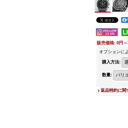
販売価格
:
0円～3
オプションに
購入方法
:
数量
:
返品特約に関