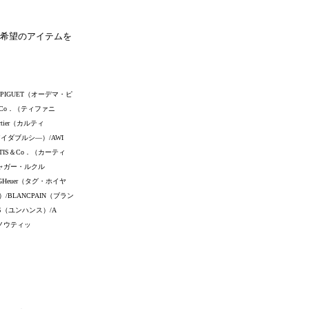
希望のアイテムを
 PIGUET（オーデマ・ピ
y＆Co．（ティファニ
tier（カルティ
（アイダブルシ―）/AWI
RTIS＆Co．（カーティ
（ジャガー・ルクル
GHeuer（タグ・ホイヤ
）/BLANCPAIN（ブラン
NS（ユンハンス）/A
アノウティッ