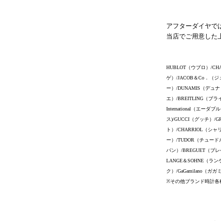
アフターダイヤで
当店でご用意した
HUBLOT（ウブロ）/CH
ゲ）/JACOB＆Co．（ジ
ー）/DUNAMIS（デュナ
エ）/BREITLING（ブ
International（
ス)/GUCCI（グッチ）/G
ト）/CHARRIOL（シャ
ー）/TUDOR（チュードル）
パン）/BREGUET（ブレ
LANGE＆SOHNE（ラン
ク）/GaGamilano（ガ
※その他ブランド時計各