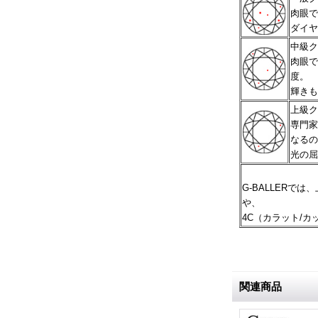
肉眼で
ダイヤ
中級ク
肉眼で
度。
輝きも
上級ク
専門家
なるの
光の屈
G-BALLER
や、
4C（カラット/
関連商品