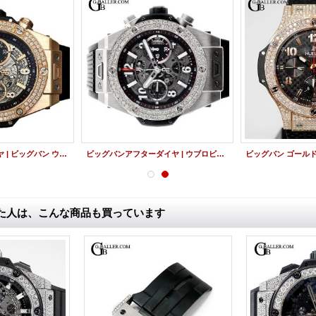
ウブロアフターダイヤ | ビッグバン ウニコ キングゴールド ベゼルダイヤ 411.OX.1180.RX HUBLOT時計
ビッグバンアフターダイヤ | ウブロビッグバン ウニコ チタニウム ベゼルダイヤ 411.NX.1170.RX HUBLOT時計
た人は、こんな商品も買っています