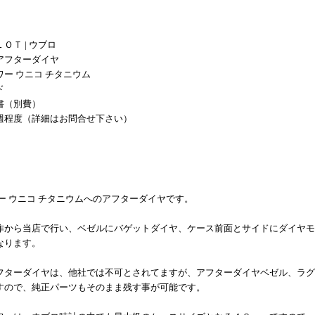
ＯＴ | ウブロ
アフターダイヤ
ー ウニコ チタニウム
ド
書（別費）
週程度（詳細はお問合せ下さい）
ー ウニコ チタニウムへのアフターダイヤです。
作から当店で行い、ベゼルにバゲットダイヤ、ケース前面とサイドにダイヤモ
なります。
フターダイヤは、他社では不可とされてますが、アフターダイヤベゼル、ラグ
すので、純正パーツもそのまま残す事が可能です。