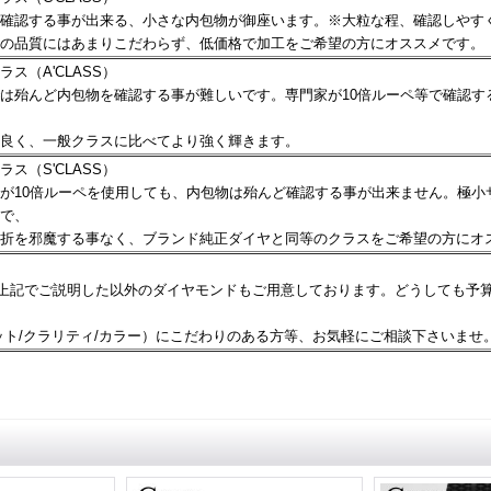
確認する事が出来る、小さな内包物が御座います。※大粒な程、確認しやす
の品質にはあまりこだわらず、低価格で加工をご希望の方にオススメです。
ラス（A'CLASS）
は殆んど内包物を確認する事が難しいです。専門家が10倍ルーペ等で確認す
良く、一般クラスに比べてより強く輝きます。
ラス（S'CLASS）
が10倍ルーペを使用しても、内包物は殆んど確認する事が出来ません。極小
で、
折を邪魔する事なく、ブランド純正ダイヤと同等のクラスをご希望の方にオ
では、上記でご説明した以外のダイヤモンドもご用意しております。どうしても予
カット/クラリティ/カラー）にこだわりのある方等、お気軽にご相談下さいませ