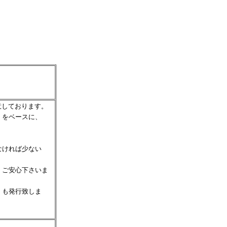
意しております。
）をベースに、
なければ少ない
、ご安心下さいま
）も発行致しま