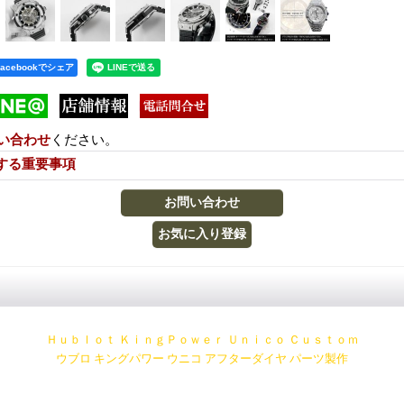
Facebookでシェア
い合わせ
ください。
する重要事項
Ｈｕｂｌｏｔ ＫｉｎｇＰｏｗｅｒ Ｕｎｉｃｏ Ｃｕｓｔｏｍ
ウブロ キングパワー ウニコ アフターダイヤ パーツ製作