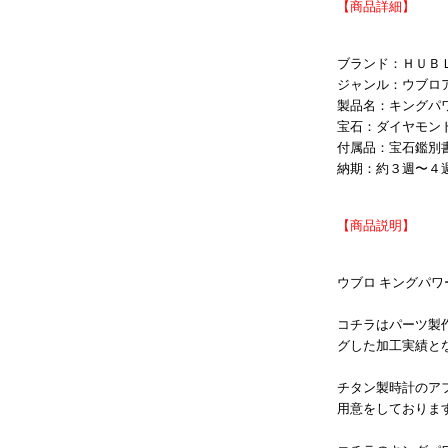
【商品詳細】
ブランド：ＨＵＢＬ
ジャンル：ウブロ
製品名：キングパワ
宝石：ダイヤモン
付属品：宝石鑑別
納期：約３週〜４
【商品説明】
ウブロ キングパワ
コチラはパーツ製
グした加工実績と
チタン製時計のア
用意をしておりま