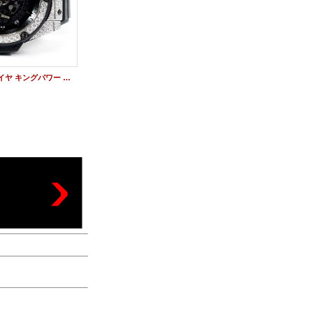
ウブロアフターダイヤ キングパワー ウニコ オールブラック 時計 アフターダイヤ
HUBLOT ウブロ クラシックフュージョン クロノグラフ チタニウム 45mm アフターダイヤ ダイヤベゼル製作 521.NX.1171.RX