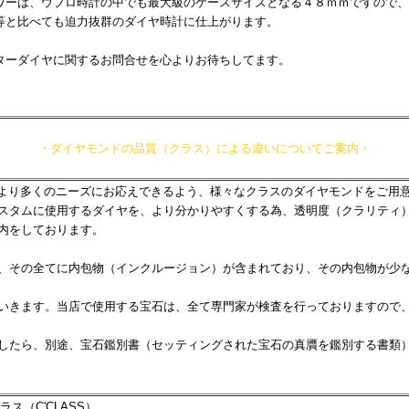
ワーは、ウブロ時計の中でも最大級のケースサイズとなる４８ｍｍですので、
等と比べても迫力抜群のダイヤ時計に仕上がります。
ターダイヤに関するお問合せを心よりお待ちしてます。
・ダイヤモンドの品質（クラス）による違いについてご案内・
では、より多くのニーズにお応えできるよう、様々なクラスのダイヤモンドをご用
スタムに使用するダイヤを、より分かりやすくする為、透明度（クラリティ
内をしております。
、その全てに内包物（インクルージョン）が含まれており、その内包物が少
いきます。当店で使用する宝石は、全て専門家が検査を行っておりますので
したら、別途、宝石鑑別書（セッティングされた宝石の真贋を鑑別する書類
ラス（C'CLASS）