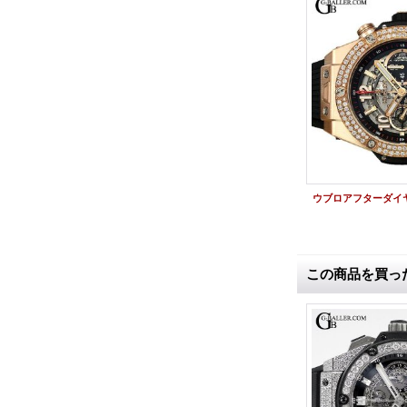
ウブロアフターダイヤ | ビッグバン ウニコ キングゴールド バゲットダイヤ 411.OX.1180.RX HUBLOT時計
ビッグバンウニコアフターダイヤ |チタニウム バゲットダイヤベゼル HUBLOT時計
この商品を買っ