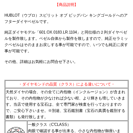
【商品説明】
HUBLOT（ウブロ）スピリット オブ ビッグバン キングゴールドへのア
フターダイヤベゼルです。
純正ダイヤモデル「601.OX.0183.LR.1104」と同仕様の２列ダイヤベゼ
ルを製作致します。ベゼル自体から製作を致しますので、純正セラミッ
クベゼルはそのままお戻しする事が可能ですので、いつでも純正に戻す
事が可能です。
その他、詳細はお気軽にお問合せ下さい。
・ダイヤモンドの品質（クラス）による違いについて・
天然ダイヤの場合、その全てに内包物（インクルージョン）が含まれ
ており、その内包物が少なければ少ない程、
より輝きも増していきま
す。当店で使用する宝石は、全て専門家が検査を行っておりますの
で、ご安心下さいませ。
※別途、宝石鑑別書（宝石の真贋を鑑別する
書類）も発行致します。
一般クラス（C'CLASS）
肉眼で確認する事が出来る、小さな内包物が御座いま