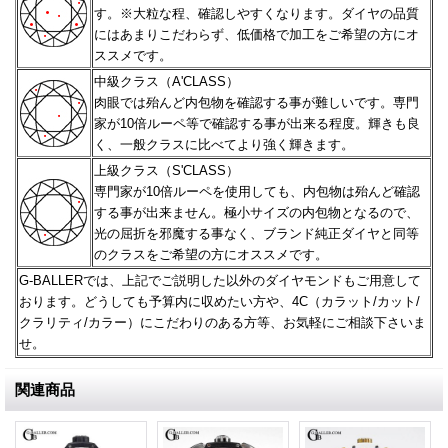
す。※大粒な程、確認しやすくなります。
ダイヤの品質
にはあまりこだわらず、低価格で加工をご希望の方にオ
ススメです。
中級クラス（A'CLASS）
肉眼では殆んど内包物を確認する事が難しいです。専門
家が10倍ルーペ等で確認する事が出来る程度。
輝きも良
く、一般クラスに比べてより強く輝きます。
上級クラス（S'CLASS）
専門家が10倍ルーペを使用しても、内包物は殆んど確認
する事が出来ません。極小サイズの内包物となるので、
光の屈折を邪魔する事なく、ブランド純正ダイヤと同等
のクラスをご希望の方にオススメです。
G-BALLERでは、上記でご説明した以外のダイヤモンドもご用意して
おります。どうしても予算内に収めたい方や、
4C（カラット/カット/
クラリティ/カラー）にこだわりのある方等、お気軽にご相談下さいま
せ。
関連商品