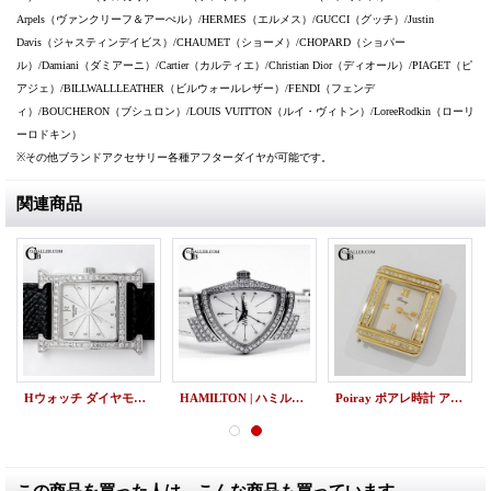
Arpels（ヴァンクリーフ＆アーぺル）/HERMES（エルメス）/GUCCI（グッチ）/Justin
Davis（ジャスティンデイビス）/CHAUMET（ショーメ）/CHOPARD（ショパー
ル）/Damiani（ダミアーニ）/Cartier（カルティエ）/Christian Dior（ディオール）/PIAGET（ピ
アジェ）/BILLWALLLEATHER（ビルウォールレザー）/FENDI（フェンデ
ィ）/BOUCHERON（ブシュロン）/LOUIS VUITTON（ルイ・ヴィトン）/LoreeRodkin（ローリ
ーロドキン）
※その他ブランドアクセサリー各種アフターダイヤが可能です。
関連商品
Hウォッチ ダイヤモンド HERMES HH1.210 シルバーギョーシェ
HAMILTON | ハミルトン ベンチュラ シェル アフターダイヤ
Poiray ポアレ時計 アフターダイヤ