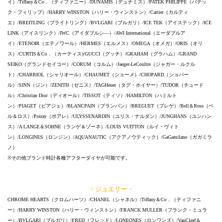
イ）/Tiffany＆Co．（ティファニー）/DUNAMIS（デュナミス）/PATEK PHILIPPE（パテッ
ク・フィリップ）/HARRY WINSTON（ハリー・ウィンストン）/Cartier（カルティ
エ）/BREITLING（ブライトリング）/BVLGARI（ブルガリ）/ICE TEK（アイステック）/ICE
LINK（アイスリンク）/IWC（アイダブルシ―）/AWI International（エーダブルア
イ）/ETENOIR（エテノワール）/HERMES（エルメス）/OMEGA（オメガ）/ORIS（オリ
ス）/CURTIS＆Co．（カーティス)/GUCCI（グッチ）/GRAHAM（グラハム）/GRAND
SEIKO（グランドセイコー）/CORUM（コルム）/Jaeger-LeCoultre（ジャガー・ルクル
ト）/CHARRIOL（シャリオール）/CHAUMET（ショーメ）/CHOPARD（ショパー
ル）/SINN（ジン）/ZENITH（ゼニス）/TAGHeuer（タグ・ホイヤー）/TUDOR（チュード
ル）/Christian Dior（ディオール）/TISSOT（ティソ）/HAMILTON（ハミルト
ン）/PIAGET（ピアジェ）/BLANCPAIN（ブランパン）/BREGUET（ブレゲ）/Bell＆Ross（ベ
ル＆ロス）/Poiray（ポアレ）/ULYSSENARDIN（ユリス・ナルダン）/JUNGHANS（ユンハン
ス）/A LANGE＆SOHNE（ランゲ＆ゾーネ）/LOUIS VUITTON（ルイ・ヴィト
ン）/LONGINES（ロンジン）/AQUANAUTIC（アクアノウティック）/GaGamilano（ガガミラ
ノ）
※その他ブランド時計各種アフターダイヤが可能です。
・ジュエリー・
CHROME HEARTS（クロムハーツ）/CHANEL（シャネル）/Tiffany＆Co．（ティファニ
ー）/HARRY WINSTON（ハリー・ウィンストン）/FRANCK MULLER（フランク・ミュラ
ー）/BVLGARI（ブルガリ）/FRED（フレッド）/LONEONES（ロンワンズ）/VanCleef＆