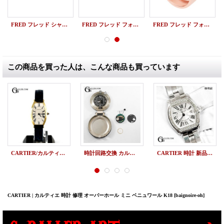
FRED フレッド シャンス アンフィニ （エイトデグリーゼロ）ブレスレット 18K ホワイトゴールド ハーフダイヤモンド ラージモデル 新品
FRED フレッド フォース10 ブレスレット 18K ホワイトゴールド ハーフダイヤ ラージモデル 新品
FRED フレッド フォース10 リング 18Kピンクゴールド ダイヤモンド ラージモデル 新品
この商品を買った人は、こんな商品も買っています
CARTIER/カルティエ トノー K18YG
時計回路交換 カルティエ 置時計 時計修理
CARTIER 時計 新品仕上げ カルティエ ロードスターレディース
CARTIER | カルティエ 時計 修理 オーバーホール ミニ ベニュワール K18
[baignoire-oh]