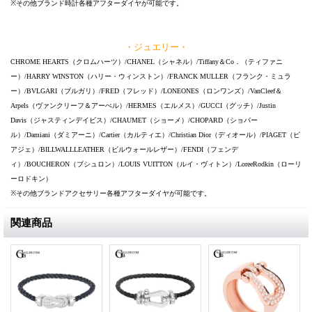
※その他ブランド時計各種アフターダイヤが可能です。
・ジュエリー・
CHROME HEARTS（クロムハーツ）/CHANEL（シャネル）/Tiffany＆Co．（ティファニ
ー）/HARRY WINSTON（ハリー・ウィンストン）/FRANCK MULLER（フランク・ミュラ
ー）/BVLGARI（ブルガリ）/FRED（フレッド）/LONEONES（ロンワンズ）/VanCleef＆
Arpels（ヴァンクリーフ＆アーぺル）/HERMES（エルメス）/GUCCI（グッチ）/Justin
Davis（ジャスティンデイビス）/CHAUMET（ショーメ）/CHOPARD（ショパー
ル）/Damiani（ダミアーニ）/Cartier（カルティエ）/Christian Dior（ディオール）/PIAGET（ピ
アジェ）/BILLWALLLEATHER（ビルウォールレザー）/FENDI（フェンデ
ィ）/BOUCHERON（ブシュロン）/LOUIS VUITTON（ルイ・ヴィトン）/LoreeRodkin（ローリ
ーロドキン）
※その他ブランドアクセサリー各種アフターダイヤが可能です。
関連商品