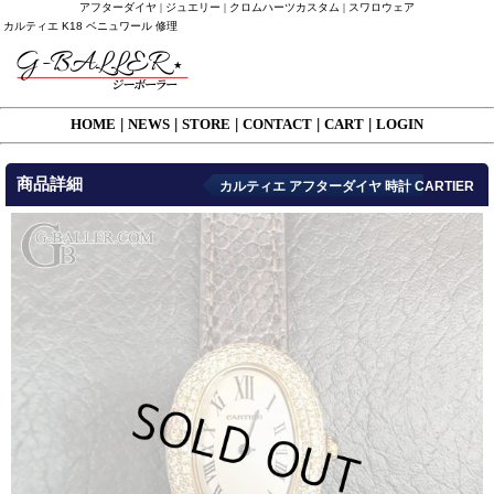
アフターダイヤ | ジュエリー | クロムハーツカスタム | スワロウェア
カルティエ K18 ベニュワール 修理
HOME
|
NEWS
|
STORE
|
CONTACT
|
CART
|
LOGIN
商品詳細
カルティエ アフターダイヤ 時計 CARTIER