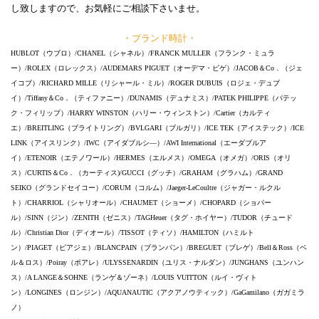
し致しますので、お気軽にご相談下さいませ。
・ブランド時計・
HUBLOT（ウブロ）/CHANEL（シャネル）/FRANCK MULLER（フランク・ミュラ
ー）/ROLEX（ロレックス）/AUDEMARS PIGUET（オーデマ・ピゲ）/JACOB＆Co．（ジェ
イコブ）/RICHARD MILLE（リシャール・ミル）/ROGER DUBUIS（ロジェ・デュブ
イ）/Tiffany＆Co．（ティファニー）/DUNAMIS（デュナミス）/PATEK PHILIPPE（パテッ
ク・フィリップ）/HARRY WINSTON（ハリー・ウィンストン）/Cartier（カルティ
エ）/BREITLING（ブライトリング）/BVLGARI（ブルガリ）/ICE TEK（アイステック）/ICE
LINK（アイスリンク）/IWC（アイダブルシ―）/AWI International（エーダブルア
イ）/ETENOIR（エテノワール）/HERMES（エルメス）/OMEGA（オメガ）/ORIS（オリ
ス）/CURTIS＆Co．（カーティス)/GUCCI（グッチ）/GRAHAM（グラハム）/GRAND
SEIKO（グランドセイコー）/CORUM（コルム）/Jaeger-LeCoultre（ジャガー・ルクル
ト）/CHARRIOL（シャリオール）/CHAUMET（ショーメ）/CHOPARD（ショパー
ル）/SINN（ジン）/ZENITH（ゼニス）/TAGHeuer（タグ・ホイヤー）/TUDOR（チュード
ル）/Christian Dior（ディオール）/TISSOT（ティソ）/HAMILTON（ハミルト
ン）/PIAGET（ピアジェ）/BLANCPAIN（ブランパン）/BREGUET（ブレゲ）/Bell＆Ross（ベ
ル＆ロス）/Poiray（ポアレ）/ULYSSENARDIN（ユリス・ナルダン）/JUNGHANS（ユンハン
ス）/A LANGE＆SOHNE（ランゲ＆ゾーネ）/LOUIS VUITTON（ルイ・ヴィト
ン）/LONGINES（ロンジン）/AQUANAUTIC（アクアノウティック）/GaGamilano（ガガミラ
ノ）