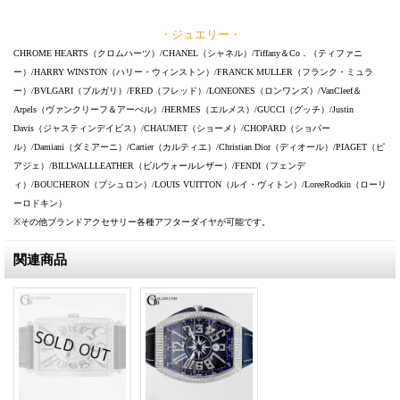
・ジュエリー・
CHROME HEARTS（クロムハーツ）/CHANEL（シャネル）/Tiffany＆Co．（ティファニ
ー）/HARRY WINSTON（ハリー・ウィンストン）/FRANCK MULLER（フランク・ミュラ
ー）/BVLGARI（ブルガリ）/FRED（フレッド）/LONEONES（ロンワンズ）/VanCleef＆
Arpels（ヴァンクリーフ＆アーぺル）/HERMES（エルメス）/GUCCI（グッチ）/Justin
Davis（ジャスティンデイビス）/CHAUMET（ショーメ）/CHOPARD（ショパー
ル）/Damiani（ダミアーニ）/Cartier（カルティエ）/Christian Dior（ディオール）/PIAGET（ピ
アジェ）/BILLWALLLEATHER（ビルウォールレザー）/FENDI（フェンデ
ィ）/BOUCHERON（ブシュロン）/LOUIS VUITTON（ルイ・ヴィトン）/LoreeRodkin（ローリ
ーロドキン）
※その他ブランドアクセサリー各種アフターダイヤが可能です。
関連商品