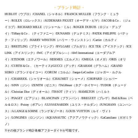
・ブランド時計・
HUBLOT（ウブロ）/CHANEL（シャネル）/FRANCK MULLER（フランク・ミュラ
ー）/ROLEX（ロレックス）/AUDEMARS PIGUET（オーデマ・ピゲ）/JACOB＆Co．（ジェ
イコブ）/RICHARD MILLE（リシャール・ミル）/ROGER DUBUIS（ロジェ・デュブ
イ）/Tiffany＆Co．（ティファニー）/DUNAMIS（デュナミス）/PATEK PHILIPPE（パテッ
ク・フィリップ）/HARRY WINSTON（ハリー・ウィンストン）/Cartier（カルティ
エ）/BREITLING（ブライトリング）/BVLGARI（ブルガリ）/ICE TEK（アイステック）/ICE
LINK（アイスリンク）/IWC（アイダブルシ―）/AWI International（エーダブルア
イ）/ETENOIR（エテノワール）/HERMES（エルメス）/OMEGA（オメガ）/ORIS（オリ
ス）/CURTIS＆Co．（カーティス)/GUCCI（グッチ）/GRAHAM（グラハム）/GRAND
SEIKO（グランドセイコー）/CORUM（コルム）/Jaeger-LeCoultre（ジャガー・ルクル
ト）/CHARRIOL（シャリオール）/CHAUMET（ショーメ）/CHOPARD（ショパー
ル）/SINN（ジン）/ZENITH（ゼニス）/TAGHeuer（タグ・ホイヤー）/TUDOR（チュード
ル）/Christian Dior（ディオール）/TISSOT（ティソ）/HAMILTON（ハミルト
ン）/PIAGET（ピアジェ）/BLANCPAIN（ブランパン）/BREGUET（ブレゲ）/Bell＆Ross（ベ
ル＆ロス）/Poiray（ポアレ）/ULYSSENARDIN（ユリス・ナルダン）/JUNGHANS（ユンハン
ス）/A LANGE＆SOHNE（ランゲ＆ゾーネ）/LOUIS VUITTON（ルイ・ヴィト
ン）/LONGINES（ロンジン）/AQUANAUTIC（アクアノウティック）/GaGamilano（ガガミラ
ノ）
※その他ブランド時計各種アフターダイヤが可能です。