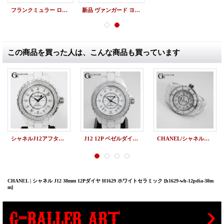
フランクミュラー ロングアイランド 1200SC パヴェダイヤ
新品 ヴァンガード ヨッティング V45SCDT パヴェダイヤ FRANCK MULLER
この商品を買った人は、こんな商品も買っています
シャネルJ12アフターダイヤ H1629 38mm 12Pダイヤ 1列ダイヤベゼル
J12 12P ベゼルダイヤ 白 CHANEL H1629
CHANEL/シャネル買取 | J12 33mm 12Pダイヤ H1628
CHANEL | シャネル J12 38mm 12Pダイヤ H1629 ホワイトセラミック
[h1629-wh-12pdia-38m
m]