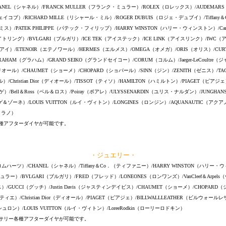
ANEL（シャネル）/FRANCK MULLER（フランク・ミュラー）/ROLEX（ロレックス）/AUDEMARS
ェイコブ）/RICHARD MILLE（リシャール・ミル）/ROGER DUBUIS（ロジェ・デュブイ）/Tiffan
ミス）/PATEK PHILIPPE（パテック・フィリップ）/HARRY WINSTON（ハリー・ウィンストン）/Car
ライトリング）/BVLGARI（ブルガリ）/ICE TEK（アイステック）/ICE LINK（アイスリンク）/IWC
エーダブルアイ）/ETENOIR（エテノワール）/HERMES（エルメス）/OMEGA（オメガ）/ORIS（オリス）/CU
RAHAM（グラハム）/GRAND SEIKO（グランドセイコー）/CORUM（コルム）/Jaeger-LeCoultre
リオール）/CHAUMET（ショーメ）/CHOPARD（ショパール）/SINN（ジン）/ZENITH（ゼニス）/TA
/Christian Dior（ディオール）/TISSOT（ティソ）/HAMILTON（ハミルトン）/PIAGET（ピアジェ
ゲ）/Bell＆Ross（ベル＆ロス）/Poiray（ポアレ）/ULYSSENARDIN（ユリス・ナルダン）/JUNGHA
ゲ＆ゾーネ）/LOUIS VUITTON（ルイ・ヴィトン）/LONGINES（ロンジン）/AQUANAUTIC（アク
ガミラノ）
種アフターダイヤが可能です。
・ジュエリー・
クロムハーツ）/CHANEL（シャネル）/Tiffany＆Co．（ティファニー）/HARRY WINSTON（ハリー・
ラー）/BVLGARI（ブルガリ）/FRED（フレッド）/LONEONES（ロンワンズ）/VanCleef＆Arpe
）/GUCCI（グッチ）/Justin Davis（ジャスティンデイビス）/CHAUMET（ショーメ）/CHOPARD（シ
ルティエ）/Christian Dior（ディオール）/PIAGET（ピアジェ）/BILLWALLLEATHER（ビルウォール
シュロン）/LOUIS VUITTON（ルイ・ヴィトン）/LoreeRodkin（ローリーロドキン）
サリー各種アフターダイヤが可能です。