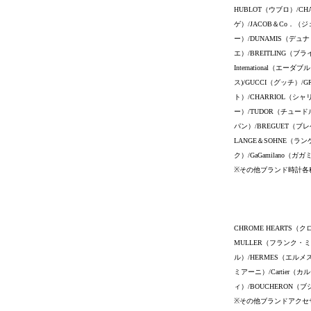
HUBLOT（ウブロ）/CH
ゲ）/JACOB＆Co．（ジ
ー）/DUNAMIS（デュナ
エ）/BREITLING（ブ
International（
ス)/GUCCI（グッチ）/G
ト）/CHARRIOL（シャ
ー）/TUDOR（チュードル）
パン）/BREGUET（ブレ
LANGE＆SOHNE（ラン
ク）/GaGamilano（ガ
※その他ブランド時計各
CHROME HEARTS（
MULLER（フランク・ミュ
ル）/HERMES（エルメス
ミアーニ）/Cartier（カ
ィ）/BOUCHERON（ブ
※その他ブランドアクセ