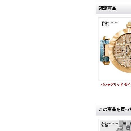
関連商品
5タイムゾーン スターダイヤル アフターダイヤ JACOB&COカスタム
ビッグバン 301SX パヴェダイヤ HUBLOT 磨き OH済
この商品を買っ