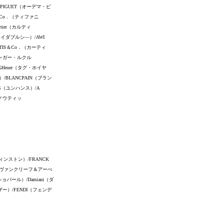
 PIGUET（オーデマ・ピ
y＆Co．（ティファニ
tier（カルティ
（アイダブルシ―）/AWI
RTIS＆Co．（カーティ
（ジャガー・ルクル
GHeuer（タグ・ホイヤ
）/BLANCPAIN（ブラン
NS（ユンハンス）/A
アノウティッ
ウィンストン）/FRANCK
ls（ヴァンクリーフ＆アーぺ
ョパール）/Damiani（ダ
レザー）/FENDI（フェンデ