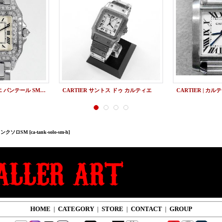
CARTIER カルティエ パンテール SM オーバーホール （アフターダイヤ製品）
CARTIER サントス ドゥ カルティエ
 タンクソロSM
[ca-tank-solo-sm-h]
HOME
|
CATEGORY
|
STORE
|
CONTACT
|
GROUP