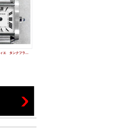
CARTIER | カルティエ タンクフランセーズSM 中古 美品
カルティエ/CARTIER タンクMC オートマチック W5330004