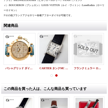
アジェ）/BILLWALLLEATHER（ビルウォールレザー）/FENDI（フェンデ
ィ）/BOUCHERON（ブシュロン）/LOUIS VUITTON（ルイ・ヴィトン）/LoreeRodkin（ローリ
ーロドキン）
※その他ブランドアクセサリー各種アフターダイヤが可能です。
関連商品
パシャグリッド ダイヤ YG CARTIER純正ダイヤモンド
CARTIER タンクMC W5330003 中古美品
フランクミュラー ロングアイランド 1150SC DT ダイヤ
この商品を買った人は、こんな商品も買っています