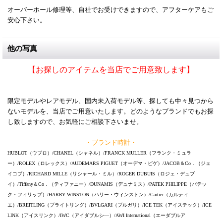
オーバーホール修理等、自社でお受けできますので、アフターケアもご
安心下さい。
他の写真
【お探しのアイテムを当店でご用意致します】
限定モデルやレアモデル、国内未入荷モデル等、探しても中々見つから
ないモデルを、当店でご用意いたします。どのようなブランドでもお探
し致しますので、お気軽にご相談下さいませ。
・ブランド時計・
HUBLOT（ウブロ）/CHANEL（シャネル）/FRANCK MULLER（フランク・ミュラ
ー）/ROLEX（ロレックス）/AUDEMARS PIGUET（オーデマ・ピゲ）/JACOB＆Co．（ジェ
イコブ）/RICHARD MILLE（リシャール・ミル）/ROGER DUBUIS（ロジェ・デュブ
イ）/Tiffany＆Co．（ティファニー）/DUNAMIS（デュナミス）/PATEK PHILIPPE（パテッ
ク・フィリップ）/HARRY WINSTON（ハリー・ウィンストン）/Cartier（カルティ
エ）/BREITLING（ブライトリング）/BVLGARI（ブルガリ）/ICE TEK（アイステック）/ICE
LINK（アイスリンク）/IWC（アイダブルシ―）/AWI International（エーダブルア