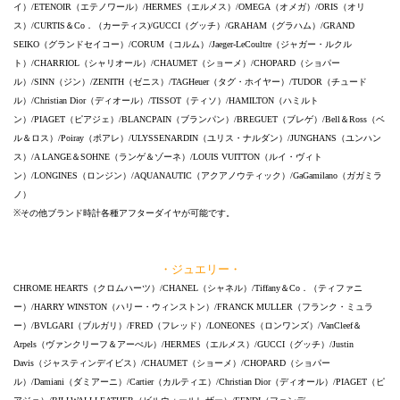
イ）/ETENOIR（エテノワール）/HERMES（エルメス）/OMEGA（オメガ）/ORIS（オリ
ス）/CURTIS＆Co．（カーティス)/GUCCI（グッチ）/GRAHAM（グラハム）/GRAND
SEIKO（グランドセイコー）/CORUM（コルム）/Jaeger-LeCoultre（ジャガー・ルクル
ト）/CHARRIOL（シャリオール）/CHAUMET（ショーメ）/CHOPARD（ショパー
ル）/SINN（ジン）/ZENITH（ゼニス）/TAGHeuer（タグ・ホイヤー）/TUDOR（チュード
ル）/Christian Dior（ディオール）/TISSOT（ティソ）/HAMILTON（ハミルト
ン）/PIAGET（ピアジェ）/BLANCPAIN（ブランパン）/BREGUET（ブレゲ）/Bell＆Ross（ベ
ル＆ロス）/Poiray（ポアレ）/ULYSSENARDIN（ユリス・ナルダン）/JUNGHANS（ユンハン
ス）/A LANGE＆SOHNE（ランゲ＆ゾーネ）/LOUIS VUITTON（ルイ・ヴィト
ン）/LONGINES（ロンジン）/AQUANAUTIC（アクアノウティック）/GaGamilano（ガガミラ
ノ）
※その他ブランド時計各種アフターダイヤが可能です。
・ジュエリー・
CHROME HEARTS（クロムハーツ）/CHANEL（シャネル）/Tiffany＆Co．（ティファニ
ー）/HARRY WINSTON（ハリー・ウィンストン）/FRANCK MULLER（フランク・ミュラ
ー）/BVLGARI（ブルガリ）/FRED（フレッド）/LONEONES（ロンワンズ）/VanCleef＆
Arpels（ヴァンクリーフ＆アーぺル）/HERMES（エルメス）/GUCCI（グッチ）/Justin
Davis（ジャスティンデイビス）/CHAUMET（ショーメ）/CHOPARD（ショパー
ル）/Damiani（ダミアーニ）/Cartier（カルティエ）/Christian Dior（ディオール）/PIAGET（ピ