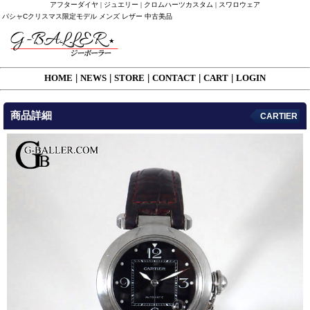
アフターダイヤ | ジュエリー | クロムハーツカスタム | スワロウェア
パシャCクリスマス限定モデル メンズ レザー 中古美品
HOME
|
NEWS
|
STORE
|
CONTACT
|
CART
|
LOGIN
商品詳細
CARTIER