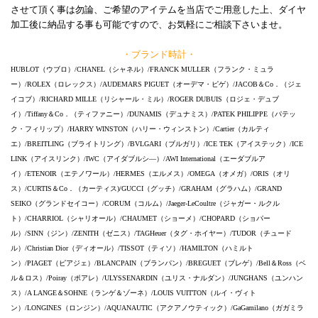
させて頂く事は勿論、ご希望のアイテムを当店でご用意した上、ダイヤ
加工後に納品する事も可能ですので、お気軽にご相談下さいませ。
・ブランド時計・
HUBLOT（ウブロ）/CHANEL（シャネル）/FRANCK MULLER（フランク・ミュラ
ー）/ROLEX（ロレックス）/AUDEMARS PIGUET（オーデマ・ピゲ）/JACOB＆Co．（ジェ
イコブ）/RICHARD MILLE（リシャール・ミル）/ROGER DUBUIS（ロジェ・デュブ
イ）/Tiffany＆Co．（ティファニー）/DUNAMIS（デュナミス）/PATEK PHILIPPE（パテッ
ク・フィリップ）/HARRY WINSTON（ハリー・ウィンストン）/Cartier（カルティ
エ）/BREITLING（ブライトリング）/BVLGARI（ブルガリ）/ICE TEK（アイステック）/ICE
LINK（アイスリンク）/IWC（アイダブルシ―）/AWI International（エーダブルア
イ）/ETENOIR（エテノワール）/HERMES（エルメス）/OMEGA（オメガ）/ORIS（オリ
ス）/CURTIS＆Co．（カーティス)/GUCCI（グッチ）/GRAHAM（グラハム）/GRAND
SEIKO（グランドセイコー）/CORUM（コルム）/Jaeger-LeCoultre（ジャガー・ルクル
ト）/CHARRIOL（シャリオール）/CHAUMET（ショーメ）/CHOPARD（ショパー
ル）/SINN（ジン）/ZENITH（ゼニス）/TAGHeuer（タグ・ホイヤー）/TUDOR（チュード
ル）/Christian Dior（ディオール）/TISSOT（ティソ）/HAMILTON（ハミルト
ン）/PIAGET（ピアジェ）/BLANCPAIN（ブランパン）/BREGUET（ブレゲ）/Bell＆Ross（ベ
ル＆ロス）/Poiray（ポアレ）/ULYSSENARDIN（ユリス・ナルダン）/JUNGHANS（ユンハン
ス）/A LANGE＆SOHNE（ランゲ＆ゾーネ）/LOUIS VUITTON（ルイ・ヴィト
ン）/LONGINES（ロンジン）/AQUANAUTIC（アクアノウティック）/GaGamilano（ガガミラ