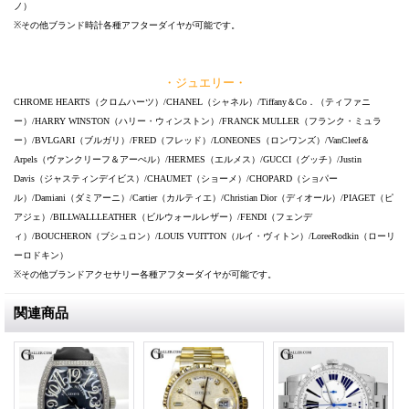
ノ）
※その他ブランド時計各種アフターダイヤが可能です。
・ジュエリー・
CHROME HEARTS（クロムハーツ）/CHANEL（シャネル）/Tiffany＆Co．（ティファニ
ー）/HARRY WINSTON（ハリー・ウィンストン）/FRANCK MULLER（フランク・ミュラ
ー）/BVLGARI（ブルガリ）/FRED（フレッド）/LONEONES（ロンワンズ）/VanCleef＆
Arpels（ヴァンクリーフ＆アーぺル）/HERMES（エルメス）/GUCCI（グッチ）/Justin
Davis（ジャスティンデイビス）/CHAUMET（ショーメ）/CHOPARD（ショパー
ル）/Damiani（ダミアーニ）/Cartier（カルティエ）/Christian Dior（ディオール）/PIAGET（ピ
アジェ）/BILLWALLLEATHER（ビルウォールレザー）/FENDI（フェンデ
ィ）/BOUCHERON（ブシュロン）/LOUIS VUITTON（ルイ・ヴィトン）/LoreeRodkin（ローリ
ーロドキン）
※その他ブランドアクセサリー各種アフターダイヤが可能です。
関連商品