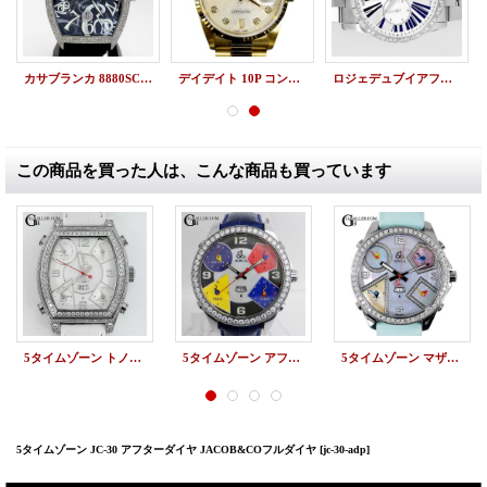
カサブランカ 8880SC CAMO アフターダイヤ
デイデイト 10P コンピューター文字盤 18KYG 18238 買取
ロジェデュブイアフターダイヤ | エクスカリバー42 マイクロローター クロノグラフ
この商品を買った人は、こんな商品も買っています
5タイムゾーン トノー JACOB&COフルダイヤ
5タイムゾーン アフターダイヤベゼル JACOB&COカスタム
5タイムゾーン マザーオブパール アフターダイヤ JACOB&COカスタム
5タイムゾーン JC-30 アフターダイヤ JACOB&COフルダイヤ
[jc-30-adp]