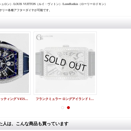
シュロン）/LOUIS VUITTON（ルイ・ヴィトン）/LoreeRodkin（ローリーロドキン）
サリー各種アフターダイヤが可能です。
新品 ヴァンガード ヨッティング V45SCDT パヴェダイヤ FRANCK MULLER
フランクミュラー ロングアイランド 1200SC パヴェダイヤ
た人は、こんな商品も買っています