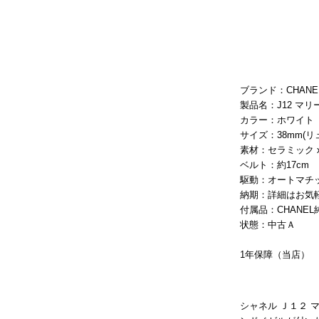
ブランド：CHANE
製品名：J12 マ
カラー：ホワイト
サイズ：38mm(リ
素材：セラミック 
ベルト：約17cm
駆動：オートマチ
納期：詳細はお気
付属品：CHANEL
状態：中古Ａ
1年保障（当店）
シャネル Ｊ１２