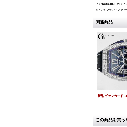
ィ）/BOUCHERON（ブ
※その他ブランドアクセ
関連商品
黒 フルダイヤモンド
ハリーウィンストン アヴェニューC クロノ パヴェダイヤモンド文字盤 新品
この商品を買っ