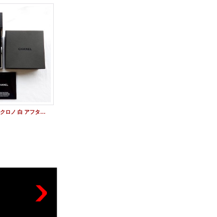
シャネル買取 | J12クロノ 白 アフターダイヤベゼル
J12 38mm H1757 シャネルアフターダイヤベゼル