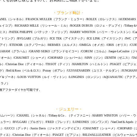
・ブランド時計・
ANEL（シャネル）/FRANCK MULLER（フランク・ミュラー）/ROLEX（ロレックス）/AUDEMARS
ェイコブ）/RICHARD MILLE（リシャール・ミル）/ROGER DUBUIS（ロジェ・デュブイ）/Tiffan
ミス）/PATEK PHILIPPE（パテック・フィリップ）/HARRY WINSTON（ハリー・ウィンストン）/Car
ライトリング）/BVLGARI（ブルガリ）/ICE TEK（アイステック）/ICE LINK（アイスリンク）/IWC
エーダブルアイ）/ETENOIR（エテノワール）/HERMES（エルメス）/OMEGA（オメガ）/ORIS（オリス）/CU
RAHAM（グラハム）/GRAND SEIKO（グランドセイコー）/CORUM（コルム）/Jaeger-LeCoultre
リオール）/CHAUMET（ショーメ）/CHOPARD（ショパール）/SINN（ジン）/ZENITH（ゼニス）/TA
/Christian Dior（ディオール）/TISSOT（ティソ）/HAMILTON（ハミルトン）/PIAGET（ピアジェ
ゲ）/Bell＆Ross（ベル＆ロス）/Poiray（ポアレ）/ULYSSENARDIN（ユリス・ナルダン）/JUNGHA
ゲ＆ゾーネ）/LOUIS VUITTON（ルイ・ヴィトン）/LONGINES（ロンジン）/AQUANAUTIC（アク
ガミラノ）
種アフターダイヤが可能です。
・ジュエリー・
クロムハーツ）/CHANEL（シャネル）/Tiffany＆Co．（ティファニー）/HARRY WINSTON（ハリー・
ラー）/BVLGARI（ブルガリ）/FRED（フレッド）/LONEONES（ロンワンズ）/VanCleef＆Arpe
）/GUCCI（グッチ）/Justin Davis（ジャスティンデイビス）/CHAUMET（ショーメ）/CHOPARD（シ
ルティエ）/Christian Dior（ディオール）/PIAGET（ピアジェ）/BILLWALLLEATHER（ビルウォール