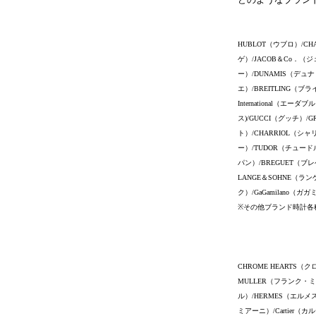
HUBLOT（ウブロ）/CH
ゲ）/JACOB＆Co．（ジ
ー）/DUNAMIS（デュナ
エ）/BREITLING（ブ
International（
ス)/GUCCI（グッチ）/G
ト）/CHARRIOL（シャ
ー）/TUDOR（チュードル）
パン）/BREGUET（ブレ
LANGE＆SOHNE（ラン
ク）/GaGamilano（ガ
※その他ブランド時計各
CHROME HEARTS（
MULLER（フランク・ミュ
ル）/HERMES（エルメス
ミアーニ）/Cartier（カ