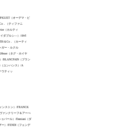
 PIGUET（オーデマ・ピ
y＆Co．（ティファニ
tier（カルティ
（アイダブルシ―）/AWI
RTIS＆Co．（カーティ
（ジャガー・ルクル
GHeuer（タグ・ホイヤ
）/BLANCPAIN（ブラン
NS（ユンハンス）/A
アノウティッ
ウィンストン）/FRANCK
ls（ヴァンクリーフ＆アーぺ
ョパール）/Damiani（ダ
レザー）/FENDI（フェンデ