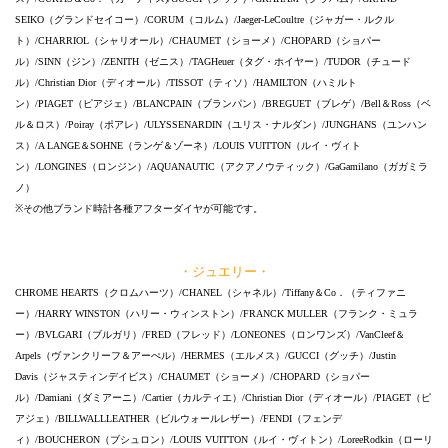
SEIKO（グランドセイコー）/CORUM（コルム）/Jaeger-LeCoultre（ジャガー・ルクル
ト）/CHARRIOL（シャリオール）/CHAUMET（ショーメ）/CHOPARD（ショパー
ル）/SINN（ジン）/ZENITH（ゼニス）/TAGHeuer（タグ・ホイヤー）/TUDOR（チュード
ル）/Christian Dior（ディオール）/TISSOT（ティソ）/HAMILTON（ハミルト
ン）/PIAGET（ピアジェ）/BLANCPAIN（ブランパン）/BREGUET（ブレゲ）/Bell＆Ross（ベ
ル＆ロス）/Poiray（ポアレ）/ULYSSENARDIN（ユリス・ナルダン）/JUNGHANS（ユンハン
ス）/A LANGE＆SOHNE（ランゲ＆ゾーネ）/LOUIS VUITTON（ルイ・ヴィト
ン）/LONGINES（ロンジン）/AQUANAUTIC（アクアノウティック）/GaGamilano（ガガミラ
ノ）
※その他ブランド時計各種アフターダイヤが可能です。
・ジュエリー・
CHROME HEARTS（クロムハーツ）/CHANEL（シャネル）/Tiffany＆Co．（ティファニ
ー）/HARRY WINSTON（ハリー・ウィンストン）/FRANCK MULLER（フランク・ミュラ
ー）/BVLGARI（ブルガリ）/FRED（フレッド）/LONEONES（ロンワンズ）/VanCleef＆
Arpels（ヴァンクリーフ＆アーぺル）/HERMES（エルメス）/GUCCI（グッチ）/Justin
Davis（ジャスティンデイビス）/CHAUMET（ショーメ）/CHOPARD（ショパー
ル）/Damiani（ダミアーニ）/Cartier（カルティエ）/Christian Dior（ディオール）/PIAGET（ピ
アジェ）/BILLWALLLEATHER（ビルウォールレザー）/FENDI（フェンデ
ィ）/BOUCHERON（ブシュロン）/LOUIS VUITTON（ルイ・ヴィトン）/LoreeRodkin（ローリ