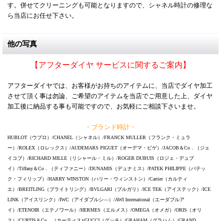
す。併せてクリーニングも可能となりますので、シャネル時計の修理な
ら当店にお任せ下さい。
他の写真
【アフターダイヤ サービスに関するご案内】
アフターダイヤでは、お客様がお持ちのアイテムに、当店でダイヤ加工
させて頂く事は勿論、ご希望のアイテムを当店でご用意した上、ダイヤ
加工後に納品する事も可能ですので、お気軽にご相談下さいませ。
・ブランド時計・
HUBLOT（ウブロ）/CHANEL（シャネル）/FRANCK MULLER（フランク・ミュラ
ー）/ROLEX（ロレックス）/AUDEMARS PIGUET（オーデマ・ピゲ）/JACOB＆Co．（ジェ
イコブ）/RICHARD MILLE（リシャール・ミル）/ROGER DUBUIS（ロジェ・デュブ
イ）/Tiffany＆Co．（ティファニー）/DUNAMIS（デュナミス）/PATEK PHILIPPE（パテッ
ク・フィリップ）/HARRY WINSTON（ハリー・ウィンストン）/Cartier（カルティ
エ）/BREITLING（ブライトリング）/BVLGARI（ブルガリ）/ICE TEK（アイステック）/ICE
LINK（アイスリンク）/IWC（アイダブルシ―）/AWI International（エーダブルア
イ）/ETENOIR（エテノワール）/HERMES（エルメス）/OMEGA（オメガ）/ORIS（オリ
ス）/CURTIS＆Co．（カーティス)/GUCCI（グッチ）/GRAHAM（グラハム）/GRAND