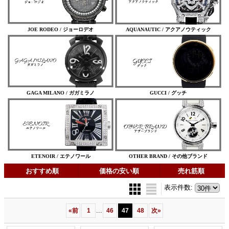
JOE RODEO / ジョーロデオ
AQUANAUTIC / アクアノウティック
GAGA MILANO / ガガミラノ
GUCCI / グッチ
ETENOIR / エテノワール
OTHER BRAND / その他ブランド
おすすめ順
価格の安い順
売れ筋順
表示件数
:
...
«
前
1
46
47
48
次
»