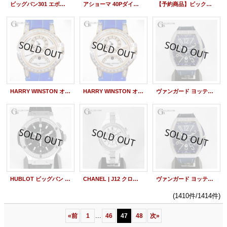
ビッグバン301 エボリューション RG アフターダイヤ
アショーマ 40Pダイヤシェル盤 ダイヤパヴェ
【予約商品】ビックバン 301SX パヴェダイヤ グミアリゲーター
HARRY WINSTON オーシャンクロノ 18KPG アフターバケットダイヤ
HARRY WINSTON オーシャンクロノ 18KPG アフターバケットダイヤ
ヴァンガード ヨッティング V45SCDT パヴェダイヤ
HUBLOT ビッグバン 301.SX.1170.RX ベゼルダイヤ
CHANEL | J12 クロノグラフ 白 フルダイヤモンド
ヴァンガード ヨッティング V45SCDT パヴェダイヤ
(1410件/1414件)
...
«
前
1
46
47
48
次
»