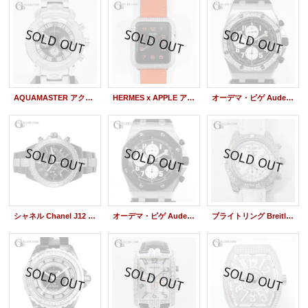
AQUAMASTER アクアマスター ダイヤ SAM79 黒 新品
HERMES x APPLE アップルウォッチカスタム SV ダイヤ
オーデマ・ピゲ Audemars Piguet Royal Oak Offshore Chronograph Bezel Diamond Custom 25940
シャネル Chanel J12 Black Ceramic Diamond Custom H0940 Bezel & Bracelet
オーデマ・ピゲ Audemars Piguet Royal Oak Offshore Chronograph 25940sk
ブライトリング Breitling Chronomat Diamond AB0140AF