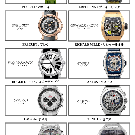
PANERAI / パネライ
BREITLING / ブライトリング
BREGUET / ブレゲ
RICHARD MILLE
/ リシャールミル
ROGER DUBUIS / ロジェデュブイ
CVSTOS / クストス
OMEGA / オメガ
ZENITH / ゼニス