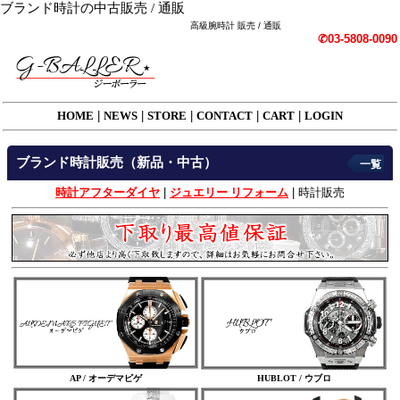
ブランド時計の中古販売 / 通販
高級腕時計 販売 / 通販
✆03-5808-0090
HOME
|
NEWS
|
STORE
|
CONTACT
|
CART
|
LOGIN
ブランド時計販売（新品・中古）
一覧
時計アフターダイヤ
|
ジュエリー リフォーム
|
時計販売
AP / オーデマピゲ
HUBLOT / ウブロ