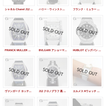
シャネル Chanel J12 Black Ceramic Diamond Custom 38mm H0685
ハリー・ウィンストン Harry Winston Avenue C Chronograph Diamond Custom
フランク・ミュラー Franck Muller Vanguard Full Diamond Custom V45SCDT
FRANCK MULLER ヴァンガード ヨッティング V45SCDT パヴェダイヤ
BVLGARI アショーマ 白シェル 40Pダイヤ盤 パヴェダイヤ
HUBLOT ビッグバン エボリューション 301SX パヴェダイヤ 磨き OH済 美品 箱 ギャラ
ヴァンガード ヨッティング V45SCDT パヴェダイヤ
J12 クロノグラフ 黒 フルダイヤモンド
エルメス Hウォッチ ダイヤ 金 HH1.201 レディース