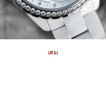
国内在庫の少ない希少シャネルJ12時計
純正ダイヤ J12 ファーズ ドゥ リュヌ ムーンフェイズ CHANEL H340
[戻る]