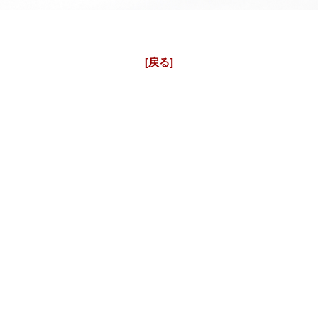
J12ベルトのサイズ調整も致します。
純正ダイヤ J12 ファーズ ドゥ リュヌ ムーンフェイズ CHANEL
H3405
[戻る]