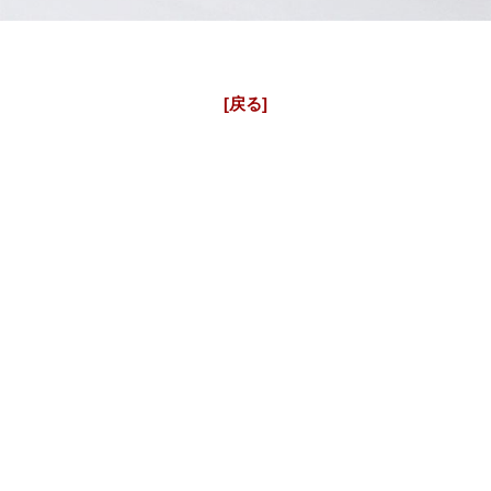
シャネルJ12 ダイヤモンド加工
J12アフターダイヤ 12P H1628 33mm ベゼルダイヤ&センター
ブレスダイヤ
[戻る]