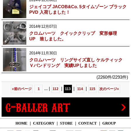
ジェイコブ JACOB&Co. 5タイムゾーン ブラック
PVD 入荷しました！
2014年12月07日
クロムハーツ クイッククリップ 変形修理
UP 致しました。
2014年11月30日
クロムハーツ リングサイズ直し ケルティック
Ｖバンドリング 実績UPしました
(2260件/2293件)
...
|
|
|
|
«
前のページ
1
112
113
114
115
次のページ
»
HOME
|
CATEGORY
|
STORE
|
CONTACT
|
GROUP