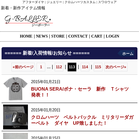
アフターダイヤ | ジュエリー | クロムハーツカスタム | スワロウェア
新着・新作アイテム情報
HOME
|
NEWS
|
STORE
|
CONTACT
|
CART
|
LOGIN
====== 新着/入荷情報/お知らせ ======
ホーム
...
|
|
|
|
«
前のページ
1
112
113
114
115
次のページ
»
2015年01月21日
BUONA SERA/ボナ・セーラ 新作 Ｔシャツ
発表！！
2015年01月20日
クロムハーツ ベルトバックル ミリタリーダガ
ーベルト ダイヤ UP致しました！
2015年01月15日