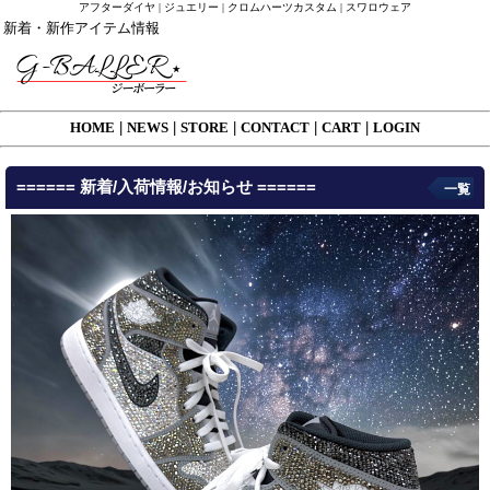
アフターダイヤ | ジュエリー | クロムハーツカスタム | スワロウェア
新着・新作アイテム情報
HOME
|
NEWS
|
STORE
|
CONTACT
|
CART
|
LOGIN
====== 新着/入荷情報/お知らせ ======
一覧