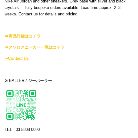
Nike Air Jordan and other sneakers. Grey base with silver and black
crystals — fully bespoke orders available. Lead time approx. 2–3
weeks. Contact us for details and pricing.
⇒商品詳細はコチラ
⇒スワロスニーカー一覧はコチラ
⇒Contact Us
G-BALLER / ジーボーラー
TEL : 03-5808-0090