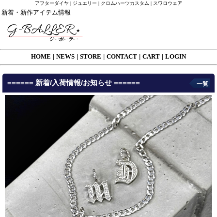
アフターダイヤ | ジュエリー | クロムハーツカスタム | スワロウェア
新着・新作アイテム情報
HOME
|
NEWS
|
STORE
|
CONTACT
|
CART
|
LOGIN
====== 新着/入荷情報/お知らせ ======
一覧