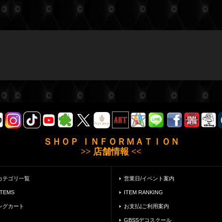
ＳＨＯＰ ＩＮＦＯＲＭＡＴＩＯＮ
>> 店舗情報 <<
カテゴリ一覧
営業日/イベント案内
ITEMS
ITEM RANKING
ングカート
お支払|ご利用案内
GBSSデコスクール