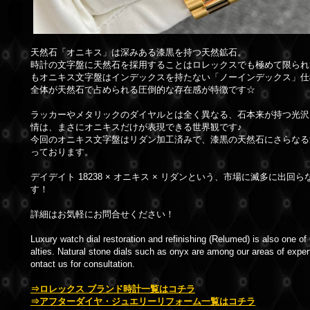
天然石「オニキス」は深みある漆黒を持つ天然鉱石。
時計の文字盤に天然石を採用することはロレックスでも極めて限られ
もオニキス文字盤はインデックスを持たない「ノーインデックス」仕
全体が天然石で占められる圧倒的な存在感が特徴です☆
ラッカーやメタリックのダイヤルとは全く異なる、石本来が持つ光沢
情は、まさにオニキスだけが表現できる世界観です♪
今回のオニキス文字盤はリダン加工済みで、漆黒の天然石にさらなる
っております。
デイデイト 18238 × オニキス × リダンという、市場に滅多に出回
す！
詳細はお気軽にお問合せください！
Luxury watch dial restoration and refinishing (Relumed) is also one 
alties. Natural stone dials such as onyx are among our areas of expert
ontact us for consultation.
⇒ロレックス ブランド時計一覧はコチラ
⇒アフターダイヤ・ジュエリーリフォーム一覧はコチラ