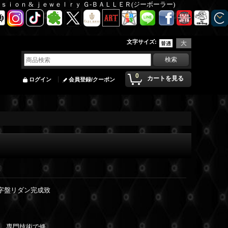
Ｆａｓｉｏｎ & ｊｅｗｅｌｒｙ Ｇ-ＢＡＬＬＥＲ(ジーボーラー)
文字サイズ
:
0
カートを見る
ログイン
会員登録/クーポン
文字盤リダン完成致
、専門技術で修