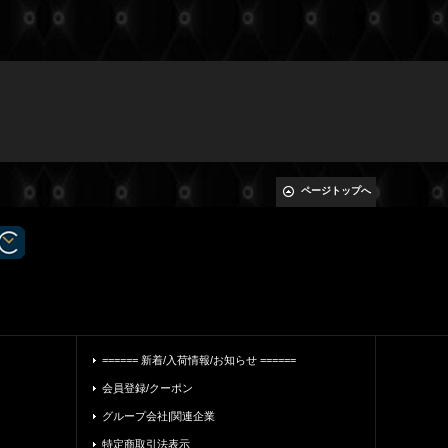
ページトップへ
====== 新着/入荷情報/お知らせ ======
会員登録/クーポン
グループ会社|関連企業
特定商取引法表示