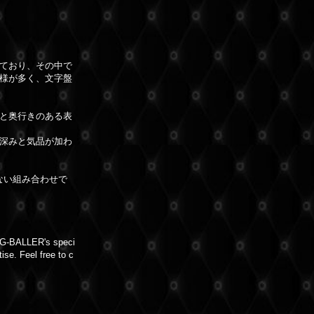
ており、その中で
様が多く、文字盤
と奥行きのある表
深みと気品が加わ
らない組み合わせで
of G-BALLER's speci
ise. Feel free to c