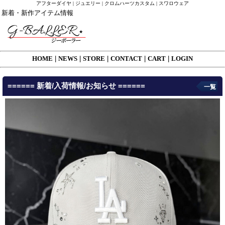
アフターダイヤ | ジュエリー | クロムハーツカスタム | スワロウェア
新着・新作アイテム情報
HOME
|
NEWS
|
STORE
|
CONTACT
|
CART
|
LOGIN
====== 新着/入荷情報/お知らせ ======
一覧