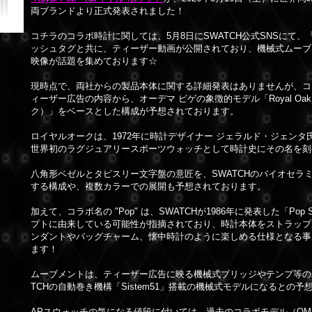
両ブランドより正式発表されました！
コチラのコラボ時計に関しては、5月8日にSWATCH公式SNSにて、「#R
ッシュタグと共に、ティーザー動画が公開されており、機械式ムーブ
映像が話題を集めております☆
現時点で、両社からの製品本体に関する詳細発表はありませんが、コ
ィーザー広告の内容から、オーデマ ピゲの象徴的モデル「Royal Oa
ク）」をベースとした構成が予想されております。
ロイヤルオークは、1972年に時計デザイナー ジェラルド・ジェンタ
世界初のラグジュアリースポーツウォッチとして時計史にその名を刻
八角形ベゼルとタピスリー文字盤の意匠を、SWATCHのバイオセラ
する構成や、複数カラーでの展開も予想されております。
加えて、コラボ名の "Pop" は、SWATCHが1986年に発表した「Pop 
プトに由来している可能性が指摘されており、時計本体をストラップ
ンダントやバッグチャーム、懐中時計のように楽しめる仕様となる事
ます！
ムーブメントは、ティーザー広告に映る機械式ブリッジやテンプ等の
TCHの自動巻き機構「Sistem51」搭載の機械式モデルになるとの予
APスウォッチの気になる値段に付いては、過去のコラボモデル（OMEGA 