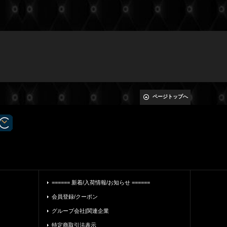
ページトップへ
====== 新着/入荷情報/お知らせ ======
会員登録/クーポン
グループ会社|関連企業
特定商取引法表示