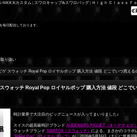
 G-SHOCKカスタム | スワロキャップ&スワロバッグ | Ｈｉｇｈ Ｃｌａｓｓ 
を毎日配信しております。
を取り扱い
ゲ スウォッチ Royal Pop ロイヤルポップ 購入方法 値段 どこでいつ買え
スウォッチ Royal Pop ロイヤルポップ 購入方法 値段 どこ
時計業界で大注目のビッグニュースが入ってまいりました♪
スイスの超高級時計ブランド
AUDEMARS PIGUET（オーデマ ピゲ
ウォッチブランド
SWATCH（スウォッチ）
による、まさかのコラボ
"Royal Pop"（ロイヤル ポップ）
が、2026年5月16日（土）に世界