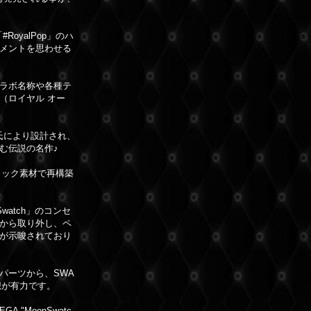
oyalPop」のハ
メントを思わせる
ラボ名称や各種テ
k（ロイヤル オー
氏により設計され、
む伝説の名作♪
ミック素材で再構築
Swatch」のコンセ
から取り外し、ペ
が示唆されており
パーツから、SWA
想が有力です。
"MoonSwatc