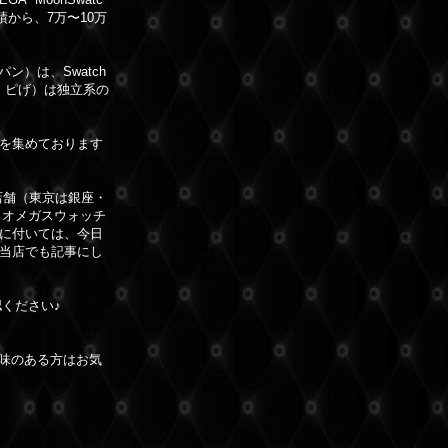
）の実績から、7万〜10万
ン）は、Swatch
マ・ピげ）は独立系の
を集めております
店舗（東京は銀座・
、オメガスウォッチ
に付いては、今日
当店でも記事にし
ください♪
興味のある方はお気