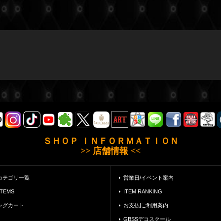
ＳＨＯＰ ＩＮＦＯＲＭＡＴＩＯＮ
>> 店舗情報 <<
カテゴリ一覧
営業日/イベント案内
ITEMS
ITEM RANKING
ングカート
お支払|ご利用案内
GBSSデコスクール