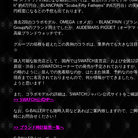
h" 約4万円台、BLANCPAIN "Scuba Fifty Fathoms" 約6万円台
円程度になるとの予想も出ております。
過去2回のコラボモデル、OMEGA（オメガ）・BLANCPAIN（ブランパ
Group内のブランド同士でしたが、AUDEMARS PIGUET（オーデ
高級ブランドウォッチです。
グループの垣根を超えたこの異例のコラボは、業界内でも大きな注目
☆
購入可能な販売店として、国内ではSWATCH直営店、および全国12
原宿・渋谷）のSWATCHコーナーでの発売が予定されておりますが
の時のように、並んでの先着順なのか、はたまた抽選、予約なのか等
現在までに名言されておりませんので、何か情報がでてきましたら、
ようと思います！
また、コラボモデルの詳細は、SWATCHジャパン公式サイトをご確認
>> SWATCH公式HPへ
なお、G-BALLERでも随時入荷などあればご案内致しますので、ご
軽にお問合せください！
>>
ブランド時計販売一覧へ