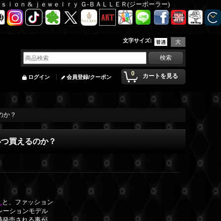
Ｆａｓｉｏｎ & ｊｅｗｅｌｒｙ Ｇ-ＢＡＬＬＥＲ(ジーボーラー)
文字サイズ
:
0
カートを見る
ログイン
会員登録/クーポン
るのか？
でいつ買えるのか？
）
と、ファッション
レーションモデル
同時発売される事が、