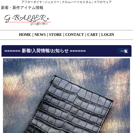
アフターダイヤ | ジュエリー | クロムハーツカスタム | スワロウェア
新着・新作アイテム情報
HOME
|
NEWS
|
STORE
|
CONTACT
|
CART
|
LOGIN
====== 新着/入荷情報/お知らせ ======
一覧