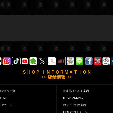
ＳＨＯＰ ＩＮＦＯＲＭＡＴＩＯＮ
>> 店舗情報 <<
カテゴリ一覧
営業日/イベント案内
ITEMS
ITEM RANKING
ングカート
お支払|ご利用案内
GBSSデコスクール