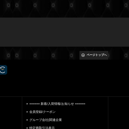
ページトップへ
====== 新着/入荷情報/お知らせ ======
会員登録/クーポン
グループ会社|関連企業
特定商取引法表示