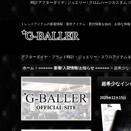
時計アフターダイヤ | ジュエリー | クロムハーツカスタム |
トレンドアイテムの新着情報・新作アイテム・買付情報を始め、お得な情報
アフターダイヤ・ブランド時計・ジュエリー・スワロアイテム
ホーム
>
====== 新着/入荷情報/お知らせ ======
>
超希少な
超希少なイン
2025
12
15
年
月
日