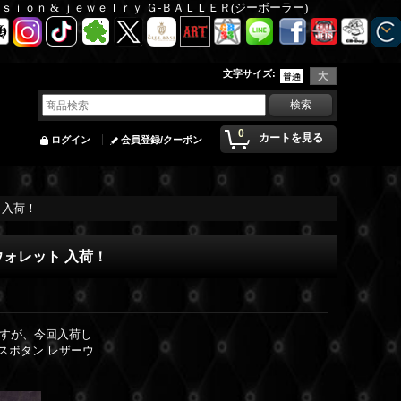
Ｆａｓｉｏｎ & ｊｅｗｅｌｒｙ Ｇ-ＢＡＬＬＥＲ(ジーボーラー)
文字サイズ
:
0
カートを見る
ログイン
会員登録/クーポン
 入荷！
ウォレット 入荷！
すが、今回入荷し
スボタン レザーウ