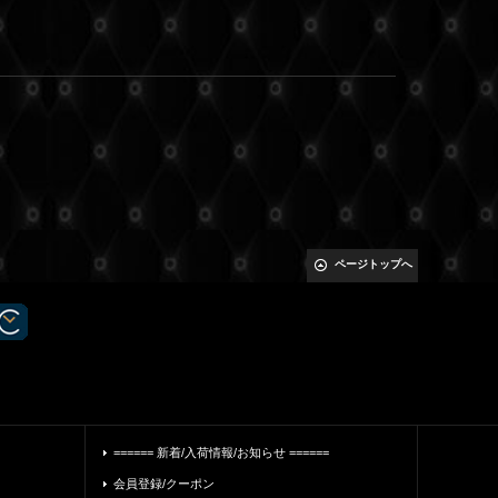
ページトップへ
====== 新着/入荷情報/お知らせ ======
会員登録/クーポン