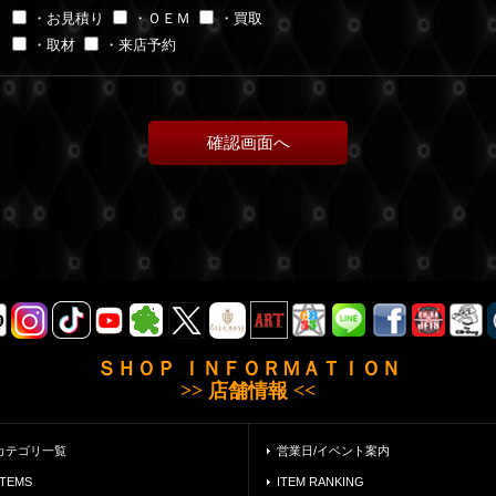
・お見積り
・ＯＥＭ
・買取
・取材
・来店予約
ＳＨＯＰ ＩＮＦＯＲＭＡＴＩＯＮ
>> 店舗情報 <<
カテゴリ一覧
営業日/イベント案内
ITEMS
ITEM RANKING