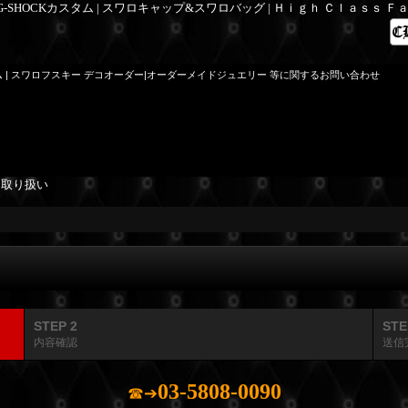
 G-SHOCKカスタム | スワロキャップ&スワロバッグ | Ｈｉｇｈ Ｃｌａｓｓ 
ム | スワロフスキー デコオーダー|オーダーメイドジュエリー 等に関するお問い合わせ
を取り扱い
STEP 2
STE
内容確認
送信
03-5808-0090
☎➔