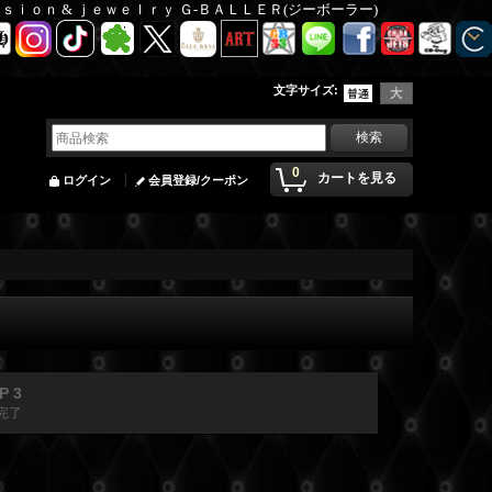
Ｆａｓｉｏｎ & ｊｅｗｅｌｒｙ Ｇ-ＢＡＬＬＥＲ(ジーボーラー)
文字サイズ
:
0
カートを見る
ログイン
会員登録/クーポン
P 3
完了