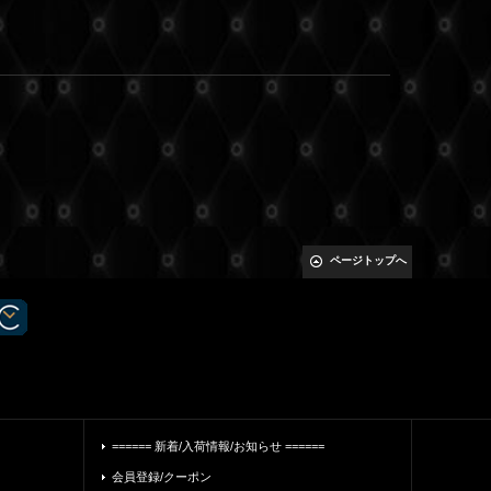
ページトップへ
====== 新着/入荷情報/お知らせ ======
会員登録/クーポン