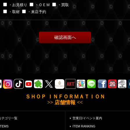
・お見積り
・ＯＥＭ
・買取
・取材
・来店予約
ＳＨＯＰ ＩＮＦＯＲＭＡＴＩＯＮ
>> 店舗情報 <<
カテゴリ一覧
営業日/イベント案内
ITEMS
ITEM RANKING