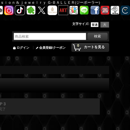
Ｆａｓｉｏｎ & ｊｅｗｅｌｒｙ Ｇ-ＢＡＬＬＥＲ(ジーボーラー)
文字サイズ
:
0
カートを見る
ログイン
会員登録/クーポン
P 3
完了