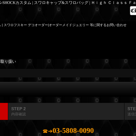
 G-SHOCKカスタム | スワロキャップ&スワロバッグ | Ｈｉｇｈ Ｃｌａｓｓ 
ム | スワロフスキー デコオーダー|オーダーメイドジュエリー 等に関するお問い合わせ
を取り扱い
STEP 2
STE
内容確認
送信
03-5808-0090
☎➔