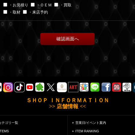
・お見積り
・ＯＥＭ
・買取
・取材
・来店予約
ＳＨＯＰ ＩＮＦＯＲＭＡＴＩＯＮ
>> 店舗情報 <<
カテゴリ一覧
営業日/イベント案内
ITEMS
ITEM RANKING