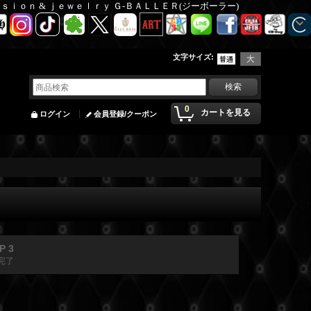
Ｆａｓｉｏｎ & ｊｅｗｅｌｒｙ Ｇ-ＢＡＬＬＥＲ(ジーボーラー)
文字サイズ
:
0
カートを見る
ログイン
会員登録/クーポン
P 3
完了