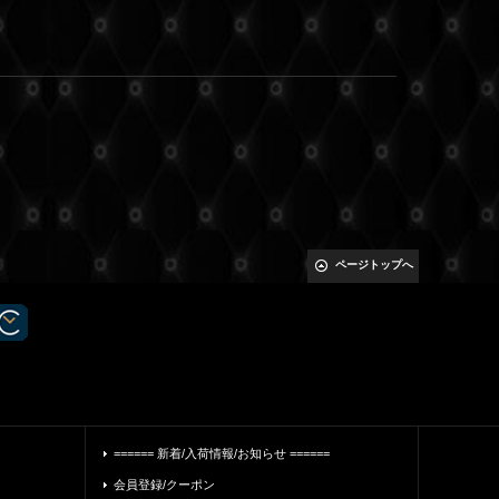
ページトップへ
====== 新着/入荷情報/お知らせ ======
会員登録/クーポン