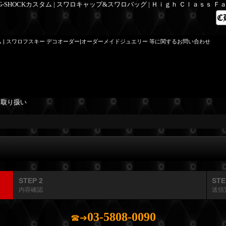
 G-SHOCKカスタム | スワロキャップ&スワロバッグ | Ｈｉｇｈ Ｃｌａｓｓ 
ム | スワロフスキー デコオーダー|オーダーメイドジュエリー 等に関するお問い合わせ
を取り扱い
STEP 2
STE
内容確認
送信
03-5808-0090
☎➔